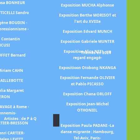
Rosa BONHEUR
Exposition MUCHA Alphonse
Ex
TTICELLI Sandro
Exposition Berthe MORISOT et
l'art du XVIIIe
E
ugéne BOUDIN -
mpressionnisme -
Exposition Edvard MUNCH
n Contantin
Exposition Gabriele MUNTER
NCUSI
Exposition Alice NEEL -un
Thèmes en 2024
UFFET Bernard
regard engagé-
E
Expositioon Otobong NKANGA
E
 Miriam CAHN
Exposition Fernande OLIVIER
 CAILLEBOTTE
et Pablo PICASSO
E
ulia Margaret
ch
Exposition Chana ORLOFF
ERON
Exposition Jean-Michel
RAVAGE à Rome -
OTHONIEL
 ennemis-
Artistes : de P à Q
ARTIER-BRESSON
Exposition Paula PADANI -La
Exp
danse migrante : Hambourg,
enri CARTIER-
Tel-Aviv, Paris-
Helen LEVITT