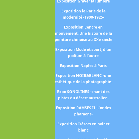
Exposition Graver la lumière
position Les flammes -L'âge
Exposition le Paris de la
de la céramique-
modernité -1900-1925-
Exposition Paris-Athènes -
Exposition L'encre en
issance de la Grèce moderne
mouvement, Une histoire de la
1675-1919 -
peinture chinoise au XXe siècle
position Peintres femmes -
Exposition Mode et sport, d'un
1780-1830 -
podium à l'autre
osition Sur le motif Peindre
Exposition Naples à Paris
en plein air 1780-1870
Exposition NOIR&BLANC -une
esthétique de la photographie-
covid2020
Expo SONGLINES -chant des
position La collection Alana
pistes du désert australien-
Exposition La collection
Exposition RAMSES II -L'or des
Courtauld
pharaons-
position Le modèle noir de
Exposition Trésors en noir et
Géricault à Matisse
blanc