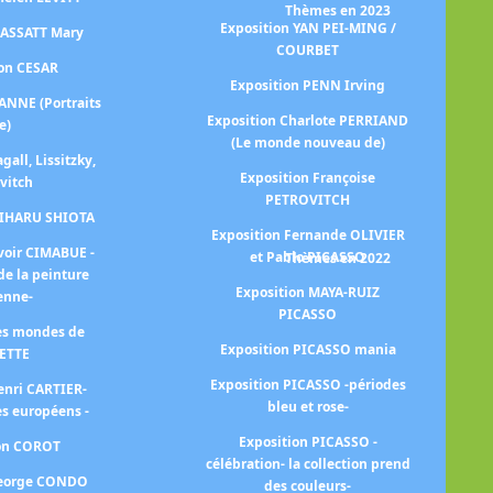
Thèmes en 2023
Exposition YAN PEI-MING /
CASSATT Mary
COURBET
ion CESAR
Ex
Exposition PENN Irving
ANNE (Portraits
Exposition Charlote PERRIAND
e)
(Le monde nouveau de)
gall, Lissitzky,
Exposition Françoise
vitch
PETROVITCH
Ex
HIHARU SHIOTA
Exposition Fernande OLIVIER
voir CIMABUE -
et Pablo PICASSO
Thèmes en 2022
de la peinture
E
Exposition MAYA-RUIZ
ienne-
PICASSO
les mondes de
Exp
Exposition PICASSO mania
ETTE
Exposition PICASSO -périodes
enri CARTIER-
bleu et rose-
s européens -
im
Exposition PICASSO -
ion COROT
célébration- la collection prend
George CONDO
des couleurs-