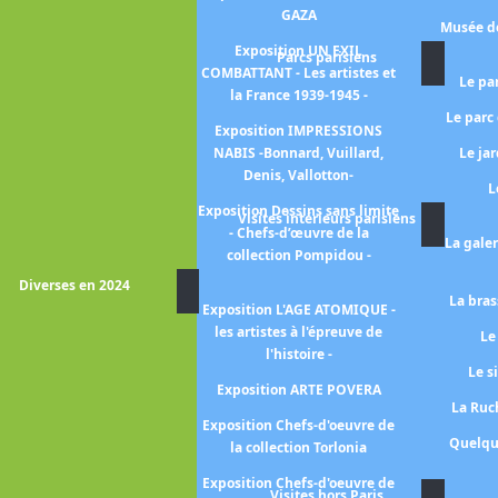
GAZA
position 1925-2025 Cent ans
Musée de
d'Art Déco
Exposition UN EXIL
Parcs parisiens
COMBATTANT - Les artistes et
xposition PARIS 1925 - L'Art
Le pa
la France 1939-1945 -
déco et ses architectes
Le parc
Exposition IMPRESSIONS
Exposition L'EMPIRE DU
NABIS -Bonnard, Vuillard,
Le ja
SOMMEIL
Denis, Vallotton-
L
Exposition Dessins sans limite
xposition FIGURES DU FOU
Visites intérieurs parisiens
- Chefs-d’œuvre de la
La gale
xposition La naissance des
collection Pompidou -
GRANDS MAGASINS
Diverses en 2024
La bras
xposition L'INTIME - de la
Exposition L'AGE ATOMIQUE -
ambre aux réseaux sociaux -
les artistes à l'épreuve de
Le
l'histoire -
Exposition La SAGA DES
Le s
GRANDS MAGASINS
Exposition ARTE POVERA
La Ruch
Exposition Surréalisme
Exposition Chefs-d'oeuvre de
Quelqu
la collection Torlonia
osition Paris 1874 -inventer
l'Impressionnisme-
Exposition Chefs-d'oeuvre de
Visites hors Paris