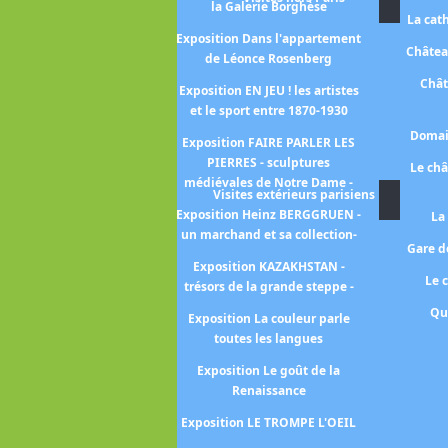
la Galerie Borghèse
La cat
Exposition KIMONO
Exposition Dans l'appartement
Châtea
de Léonce Rosenberg
position Néo-romantiques -
un moment oublié de l'art
Chât
Exposition EN JEU ! les artistes
moderne 1926-1972-
et le sport entre 1870-1930
Exposition PASTELS -entre
Domai
Exposition FAIRE PARLER LES
ligne et couleur-
PIERRES - sculptures
Le ch
médiévales de Notre Dame -
position Pastels -de Millet à
Visites extérieurs parisiens
Redon-
Exposition Heinz BERGGRUEN -
La
un marchand et sa collection-
Gare de
xposition Face au soleil -un
Exposition KAZAKHSTAN -
astre dans les arts-
Le 
trésors de la grande steppe -
osition Hyperréalisme -ceci
Qu
Exposition La couleur parle
n'est pas un corps-
toutes les langues
Exposition Le décor
Exposition Le goût de la
pressionniste -aux sources
Renaissance
des nymphéas-
Exposition LE TROMPE L'OEIL
Exposition Le théâtre des