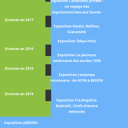
Exposition Collections privées -
mpressionnistes à Londres -
un voyage des
tistes français en exil 1870-
impressionnistes aux fauves-
1904 -
Diverses en 2017
xposition Les Hollandais à
Exposition Derain, Balthus,
Paris, 1789-1914
Giacometti
Exposition Tokyo-Paris
position Au-delà des étoiles.
Le paysage mystique
Diverses en 2016
Exposition La peinture
position Collection Leiden -
américaine des années 1930
Le siècle de Rembrandt -
Diverses en 2015
position de Watteau à David
Exposition L'estampe
la collection Horvitz
visionnaire - de GOYA à REDON
-
Exposition De Zurbaran à
Rothko - Collection Alicia
Diverses en 2014
Koplowitz
Exposition Fra Angelico,
Botticelli, Chefs-d’œuvre
position François 1er et l'art
retrouvés
des Pays-bas
Exposition JARDINS