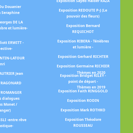
Exposition Sayed Haider RAZA
Ex
 Du Douanier
Exposition REDOUTE P-J (Le
à Seraphine
pouvoir des fleurs)
Georges DE LA
Exposition Bernard
na
bre et lumière-
REQUICHOT
Exposition RIBERA - Ténèbres
liott ERWITT -
Ex
et lumière -
pective-
Exposition Gerhard RICHTER
FANTIN-LATOUR
Exp
nri
Exposition Germaine RICHIER
Thèmes en 2020
FAUTRIER Jean
Exposition Bridget RILEY -
point de départ -
n FRAGONARD
Thèmes en 2019
Exposition Faith RINGGOLD
n FROMANGER
Ex
s dialogues
Exposition RODIN
us Monet /
Exposition Mark ROTHKO
anger)
Ex
Exposition Théodore
SLI -entre rêve
ROUSSEAU
astique-