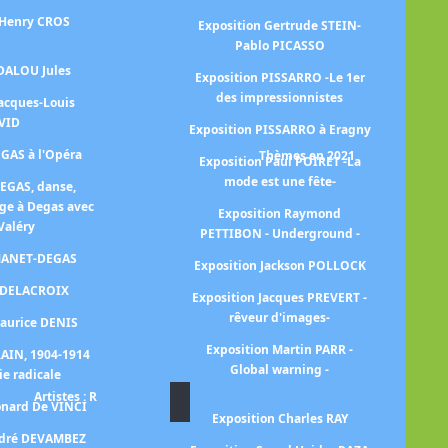
 Henry CROS
Exposition Gertrude STEIN-
Ex
Pablo PICASSO
 DALOU Jules
Exposition PISSARRO -Le 1er
des impressionnistes
Jacques-Louis
VID
Exposition PISSARRO à Eragny
EGAS à l'Opéra
Thèmes en 2021
Exposition Paul POIRET -La
mode est une fête-
DEGAS, danse,
ge à Degas avec
Exposition Raymond
Valéry
PETTIBON - Underground -
p
 MANET-DEGAS
Exposition Jackson POLLOCK
E
n DELACROIX
Exposition Jacques PREVERT -
rêveur d'images-
Maurice DENIS
Exposition Martin PARR -
RAIN, 1904-1914
E
Global warning -
ie radicale
Artistes : R
Ex
onard De VINCI
Exposition Charles RAY
ndré DEVAMBEZ