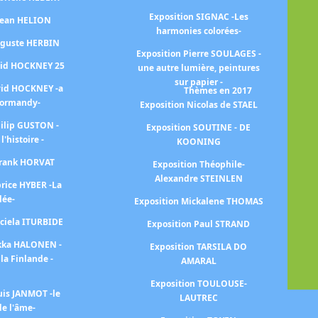
i
Exposition SIGNAC -Les
 Jean HELION
ar
harmonies colorées-
uguste HERBIN
Exposition Pierre SOULAGES -
E
vid HOCKNEY 25
une autre lumière, peintures
sur papier -
vid HOCKNEY -a
Thèmes en 2017
Normandy-
Exposition Nicolas de STAEL
Ex
hilip GUSTON -
Exposition SOUTINE - DE
 l'histoire -
KOONING
Ex
Frank HORVAT
Exposition Théophile-
Alexandre STEINLEN
Ex
brice HYBER -La
lée-
Exposition Mickalene THOMAS
aciela ITURBIDE
Exposition Paul STRAND
ekka HALONEN -
Exposition TARSILA DO
la Finlande -
AMARAL
Ex
Exposition TOULOUSE-
uis JANMOT -le
LAUTREC
e l'âme-