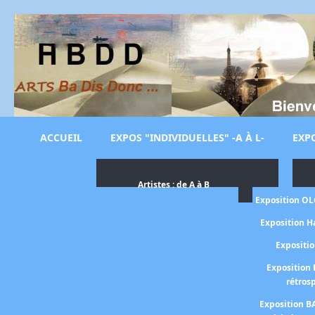
ACCUEIL
EXPOS "INDIVIDUELLES" -A À L-
EXPO
Artistes : de A à B
Exposition O
Exposition H
Expositi
Exposition 
rétros
Exposition B