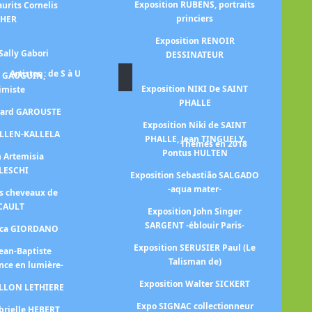
Exposition RUBENS, portraits
urits Cornelis
princiers
CHER
Exposition RENOIR
Sally Gabori
DESSINATEUR
Artistes : de S à U
n GAUGUIN,
Exposition NIKI De SAINT
himiste
PHALLE
Ex
érard GAROUSTE
Exposition Niki de SAINT
ALLEN-KALLELA
PHALLE, Jean TINGUELY,
Thèmes en 2018
Pontus HULTEN
n Artemisia
Ex
LESCHI
Exposition Sebastião SALGADO
-aqua mater-
es cheveaux de
CAULT
Exposition John Singer
SARGENT -éblouir Paris-
Luca GIORDANO
Exposition SERUSIER Paul (Le
Jean-Baptiste
Exp
Talisman de)
nce en lumière-
Exposition Walter SICKERT
ILLON LETHIERE
Expo SIGNAC collectionneur
brielle HEBERT