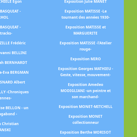
SCHIELE Egon
Exposition Julie MANET
Ex
le 
 BASQUIAT -
Exposition MATISSE -Le
RHOL
tournant des années 1930-
E
 BASQUIAT -
Exposition MATISSE et
l'
tracks-
MARGUERITE
ZILLE Frédéric
Exposition MATISSE -l'Atelier
Ex
rouge-
ovanni BELLINI
au
Exposition MIRO
arah BERNHARDT
Exposition Georges MATHIEU -
Ex
na-Eva BERGMAN
Geste, vitesse, mouvement-
ESNARD Albert
Exposition Amedeo
MODIGLIANI -un peintre et
LLY -Chroniques
son marchand-
iennes-
Ex
Exposition MONET-MITCHELL
ise BELLON - un
agabond -
Exposition MONET
collectionneur
n Christian
ANSKI
Exposition Berthe MORISOT
E