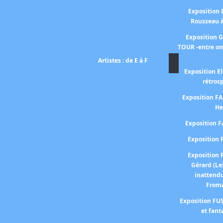
Exposition
Rousseau 
Exposition 
TOUR -entre om
Artistes : de E à F
Exposition El
rétros
Exposition 
He
Exposition 
Expositio
Expositio
Gérard (Le
inattend
From
Exposition FUS
et fant