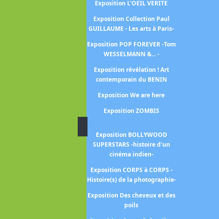
émotions
Exposition L'OEIL VERITE
position Pharaon des deux
Exposition Collection Paul
terres
GUILLAUME - Les arts à Paris-
Exposition PIONNIERES -
Exposition POP FOREVER -Tom
Artistes dans le Paris des
WESSELMANN &... -
années folles-
Exposition révélation ! Art
contemporain du BENIN
Exposition trésors de la
Exposition We are here
collection AL THANI
Exposition ZOMBIS
Exposition Chefs-d’Oeuvre
hotographiques du Moma
Diverses en 2023
Exposition BOLLYWOOD
xposition Enfin le cinéma!
SUPERSTARS -histoire d'un
Exposition La collection
cinéma indien-
Morozov
Exposition CORPS à CORPS -
xposition L'empire des sens
Histoire(s) de la photographie-
position Le corps et l âme -
Exposition Des cheveux et des
sculptures italiennes de
poils
Donatello à Michel Ange-