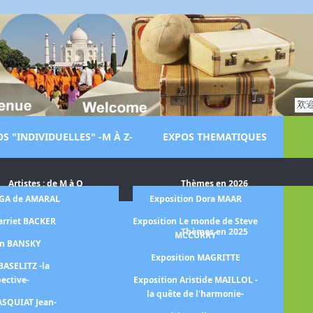
S "INDIVIDUELLES" -M À Z-
EXPOS THEMATIQUES
Artistes : de M à O
Thèmes en 2026
LGA de AMARAL
Exposition Dora MAAR
Ex
arriet BACKER
Exposition Le monde de Steve
Thèmes en 2025
MCCURRY
on BANSKY
Ex
Exposition MAGRITTE
BASELITZ -la
pective-
Exposition Aristide MAILLOL -
la quête de l'harmonie-
ASQUIAT Jean-