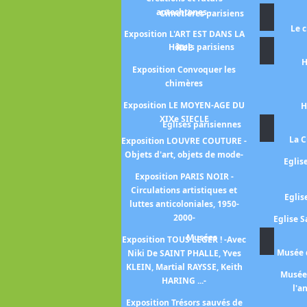
position L'ART "DÉGÉNÉRÉ" -
autochtones -
Cimetières parisiens
proçès de l'art moderne sous
Le 
le nazisme -
Exposition L'ART EST DANS LA
Hôtels parisiens
RUE
xposition AU FIL DE L'OR -
H
art de se vêtir de l'Orient au
Exposition Convoquer les
Soleil-Levant -
chimères
position DANS LE FLOU -Une
Exposition LE MOYEN-AGE DU
H
tre vision de l'art de 1945 à
XIXe SIECLE
Eglises parisiennes
nos jours-
La C
Exposition LOUVRE COUTURE -
position L'ECOLE DE PARIS -
Objets d'art, objets de mode-
Eglis
collection Marek Roefler-
Exposition PARIS NOIR -
Exposition LE MYSTERE
Circulations artistiques et
Eglis
CLEOPATRE
luttes anticoloniales, 1950-
2000-
Eglise S
position MAMLOUKS - 1250-
Musées
1517 -
Exposition TOUS LEGER ! -Avec
Musée d
Niki De SAINT PHALLE, Yves
Exposition TAPISSERIES
KLEIN, Martial RAYSSE, Keith
Musée 
ROYALES
HARING ...-
l'a
xpo MANGA_Musée Guimet
Exposition Trésors sauvés de