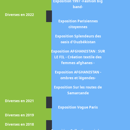
Exposition Les nabis et le
Exposition 1997 -Fashion big
décor
band-
Diverses en 2022
Exposition L'age d'or de la
Exposition Parisiennes
peinture anglaise
citoyennes
Exposition L'Orient des
Exposition Splendeurs des
peintres
oasis d'Ouzbékistan
position Paris Romantique
Exposition AFGHANISTAN : SUR
-1815-1848-
LE FIL - Création textile des
femmes afghanes -
position Ames sauvages -Le
symbolisme dans les pays
Exposition AFGHANISTAN -
Slaves
ombres et légendes-
Exposition En couleurs -La
Exposition Sur les routes de
sculpture polychrome en
Samarcande
France 1850-1910-
Diverses en 2021
Exposition Vogue Paris
osition Eblouissante Venise
Diverses en 2019
Exposition Le cubisme
Diverses en 2018
Exposition Les