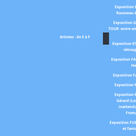
Exposition
Rousseau 
Exposition 
TOUR -entre om
Artistes : de E à F
Exposition El
rétros
Exposition 
He
Exposition 
Expositio
Expositio
Gérard (Le
inattend
From
Exposition FUS
et fant