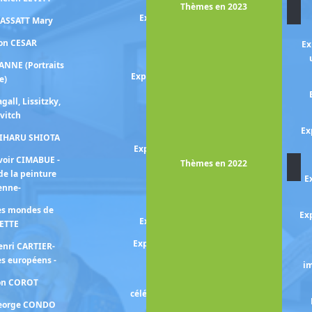
Thèmes en 2023
Exposition YAN PEI-MING /
CASSATT Mary
COURBET
ion CESAR
Ex
Exposition PENN Irving
ANNE (Portraits
Exposition Charlote PERRIAND
e)
(Le monde nouveau de)
gall, Lissitzky,
Exposition Françoise
vitch
PETROVITCH
Ex
HIHARU SHIOTA
Exposition Fernande OLIVIER
voir CIMABUE -
et Pablo PICASSO
Thèmes en 2022
de la peinture
E
Exposition MAYA-RUIZ
ienne-
PICASSO
les mondes de
Exp
Exposition PICASSO mania
ETTE
Exposition PICASSO -périodes
enri CARTIER-
bleu et rose-
s européens -
im
Exposition PICASSO -
ion COROT
célébration- la collection prend
George CONDO
des couleurs-