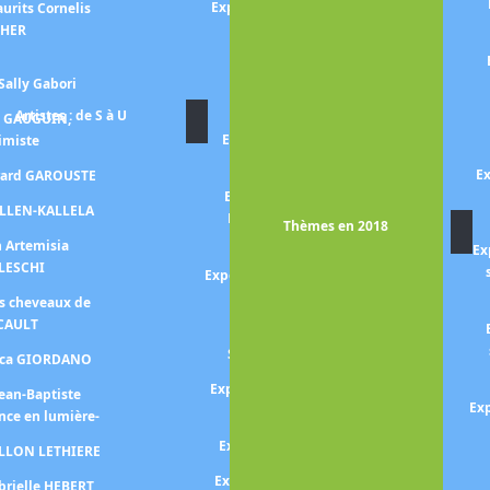
Exposition RUBENS, portraits
urits Cornelis
princiers
CHER
Exposition RENOIR
Sally Gabori
DESSINATEUR
Artistes : de S à U
n GAUGUIN,
Exposition NIKI De SAINT
himiste
PHALLE
Ex
érard GAROUSTE
Exposition Niki de SAINT
ALLEN-KALLELA
PHALLE, Jean TINGUELY,
Thèmes en 2018
Pontus HULTEN
n Artemisia
Ex
LESCHI
Exposition Sebastião SALGADO
-aqua mater-
es cheveaux de
CAULT
Exposition John Singer
SARGENT -éblouir Paris-
Luca GIORDANO
Exposition SERUSIER Paul (Le
Jean-Baptiste
Exp
Talisman de)
nce en lumière-
Exposition Walter SICKERT
ILLON LETHIERE
Expo SIGNAC collectionneur
brielle HEBERT