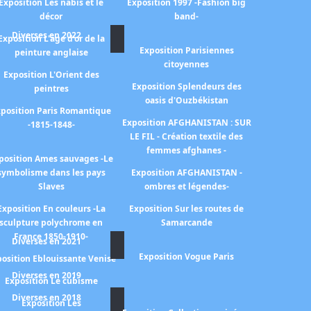
Exposition Les nabis et le
Exposition 1997 -Fashion big
décor
band-
Diverses en 2022
Exposition L'age d'or de la
Exposition Parisiennes
peinture anglaise
citoyennes
Exposition L'Orient des
Exposition Splendeurs des
peintres
oasis d'Ouzbékistan
position Paris Romantique
Exposition AFGHANISTAN : SUR
-1815-1848-
LE FIL - Création textile des
femmes afghanes -
position Ames sauvages -Le
symbolisme dans les pays
Exposition AFGHANISTAN -
Slaves
ombres et légendes-
Exposition En couleurs -La
Exposition Sur les routes de
sculpture polychrome en
Samarcande
France 1850-1910-
Diverses en 2021
Exposition Vogue Paris
osition Eblouissante Venise
Diverses en 2019
Exposition Le cubisme
Diverses en 2018
Exposition Les