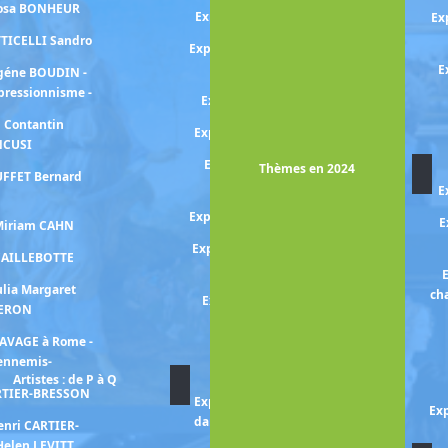
Rosa BONHEUR
Exposition MUCHA Alphonse
Ex
TTICELLI Sandro
Exposition Berthe MORISOT et
l'art du XVIIIe
E
ugéne BOUDIN -
mpressionnisme -
Exposition Edvard MUNCH
n Contantin
Exposition Gabriele MUNTER
NCUSI
Exposition Alice NEEL -un
Thèmes en 2024
UFFET Bernard
regard engagé-
E
Expositioon Otobong NKANGA
E
 Miriam CAHN
Exposition Fernande OLIVIER
 CAILLEBOTTE
et Pablo PICASSO
E
ulia Margaret
ch
Exposition Chana ORLOFF
ERON
Exposition Jean-Michel
RAVAGE à Rome -
OTHONIEL
 ennemis-
Artistes : de P à Q
ARTIER-BRESSON
Exposition Paula PADANI -La
Exp
danse migrante : Hambourg,
enri CARTIER-
Tel-Aviv, Paris-
Helen LEVITT