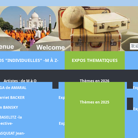
S "INDIVIDUELLES" -M À Z-
EXPOS THEMATIQUES
Artistes : de M à O
Thèmes en 2026
LGA de AMARAL
Exposition Dora MAAR
Ex
arriet BACKER
Exposition Le monde de Steve
Thèmes en 2025
MCCURRY
on BANSKY
Ex
Exposition MAGRITTE
BASELITZ -la
pective-
Exposition Aristide MAILLOL -
la quête de l'harmonie-
ASQUIAT Jean-