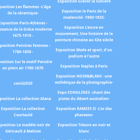
Exposition Graver la lumière
position Les flammes -L'âge
Exposition le Paris de la
de la céramique-
modernité -1900-1925-
Exposition Paris-Athènes -
Exposition L'encre en
issance de la Grèce moderne
mouvement, Une histoire de la
1675-1919 -
peinture chinoise au XXe siècle
position Peintres femmes -
Exposition Mode et sport, d'un
1780-1830 -
podium à l'autre
osition Sur le motif Peindre
Exposition Naples à Paris
en plein air 1780-1870
Exposition NOIR&BLANC -une
esthétique de la photographie-
covid2020
Expo SONGLINES -chant des
position La collection Alana
pistes du désert australien-
Exposition La collection
Exposition RAMSES II -L'or des
Courtauld
pharaons-
position Le modèle noir de
Exposition Trésors en noir et
Géricault à Matisse
blanc