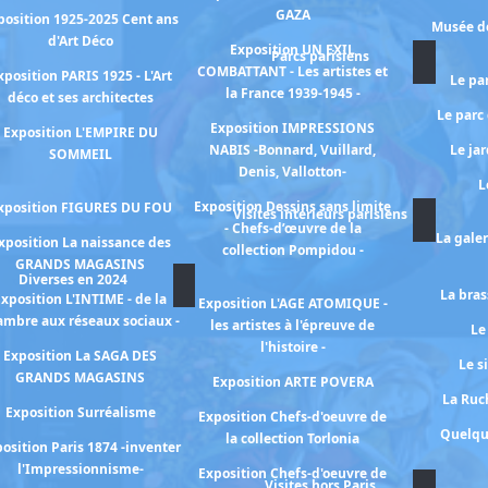
GAZA
position 1925-2025 Cent ans
Musée de
d'Art Déco
Exposition UN EXIL
Parcs parisiens
COMBATTANT - Les artistes et
xposition PARIS 1925 - L'Art
Le pa
la France 1939-1945 -
déco et ses architectes
Le parc
Exposition IMPRESSIONS
Exposition L'EMPIRE DU
NABIS -Bonnard, Vuillard,
Le ja
SOMMEIL
Denis, Vallotton-
L
Exposition Dessins sans limite
xposition FIGURES DU FOU
Visites intérieurs parisiens
- Chefs-d’œuvre de la
La gale
xposition La naissance des
collection Pompidou -
GRANDS MAGASINS
Diverses en 2024
La bras
xposition L'INTIME - de la
Exposition L'AGE ATOMIQUE -
ambre aux réseaux sociaux -
les artistes à l'épreuve de
Le
l'histoire -
Exposition La SAGA DES
Le s
GRANDS MAGASINS
Exposition ARTE POVERA
La Ruch
Exposition Surréalisme
Exposition Chefs-d'oeuvre de
Quelqu
la collection Torlonia
osition Paris 1874 -inventer
l'Impressionnisme-
Exposition Chefs-d'oeuvre de
Visites hors Paris