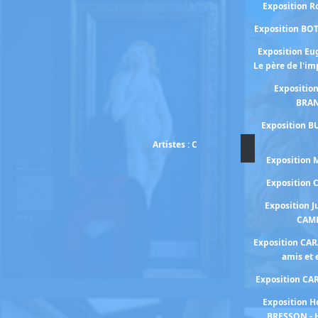
Exposition 
Exposition BO
Exposition E
Le père de l'i
Expositio
BRA
Exposition B
Artistes : C
Exposition
Exposition
Exposition J
CAM
Exposition CA
amis et
Exposition C
Exposition H
BRESSON - 