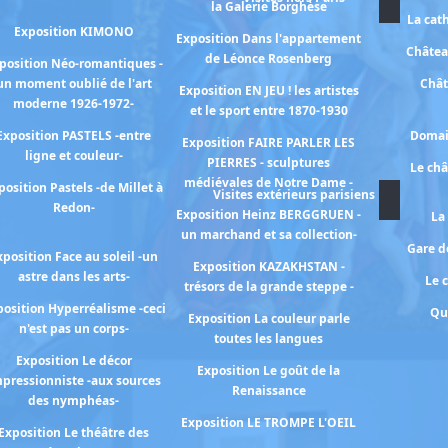
la Galerie Borghèse
La cat
Exposition KIMONO
Exposition Dans l'appartement
Châtea
de Léonce Rosenberg
position Néo-romantiques -
un moment oublié de l'art
Chât
Exposition EN JEU ! les artistes
moderne 1926-1972-
et le sport entre 1870-1930
Exposition PASTELS -entre
Domai
Exposition FAIRE PARLER LES
ligne et couleur-
PIERRES - sculptures
Le ch
médiévales de Notre Dame -
position Pastels -de Millet à
Visites extérieurs parisiens
Redon-
Exposition Heinz BERGGRUEN -
La
un marchand et sa collection-
Gare de
xposition Face au soleil -un
Exposition KAZAKHSTAN -
astre dans les arts-
Le 
trésors de la grande steppe -
osition Hyperréalisme -ceci
Qu
Exposition La couleur parle
n'est pas un corps-
toutes les langues
Exposition Le décor
Exposition Le goût de la
pressionniste -aux sources
Renaissance
des nymphéas-
Exposition LE TROMPE L'OEIL
Exposition Le théâtre des