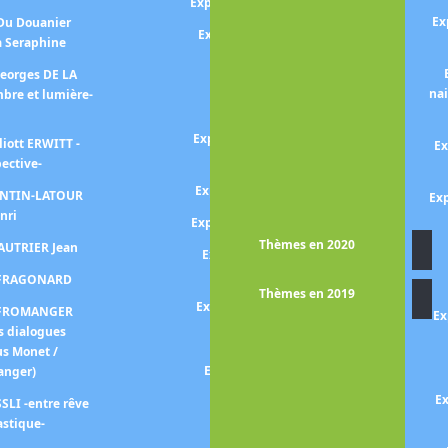
Exposition Sayed Haider RAZA
Ex
 Du Douanier
Exposition REDOUTE P-J (Le
à Seraphine
pouvoir des fleurs)
Georges DE LA
Exposition Bernard
na
bre et lumière-
REQUICHOT
Exposition RIBERA - Ténèbres
liott ERWITT -
Ex
et lumière -
pective-
Exposition Gerhard RICHTER
FANTIN-LATOUR
Exp
nri
Exposition Germaine RICHIER
Thèmes en 2020
FAUTRIER Jean
Exposition Bridget RILEY -
point de départ -
n FRAGONARD
Thèmes en 2019
Exposition Faith RINGGOLD
n FROMANGER
Ex
s dialogues
Exposition RODIN
us Monet /
Exposition Mark ROTHKO
anger)
Ex
Exposition Théodore
SLI -entre rêve
ROUSSEAU
astique-