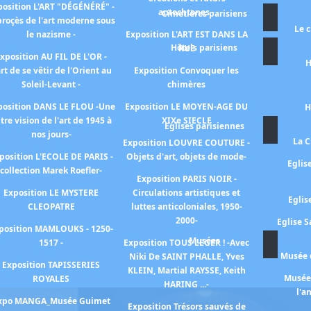
position L'ART "DÉGÉNÉRÉ" -
autochtones -
Cimetières parisiens
proçès de l'art moderne sous
Le 
le nazisme -
Exposition L'ART EST DANS LA
Hôtels parisiens
RUE
xposition AU FIL DE L'OR -
H
art de se vêtir de l'Orient au
Exposition Convoquer les
Soleil-Levant -
chimères
position DANS LE FLOU -Une
Exposition LE MOYEN-AGE DU
H
tre vision de l'art de 1945 à
XIXe SIECLE
Eglises parisiennes
nos jours-
La C
Exposition LOUVRE COUTURE -
position L'ECOLE DE PARIS -
Objets d'art, objets de mode-
Eglis
collection Marek Roefler-
Exposition PARIS NOIR -
Exposition LE MYSTERE
Circulations artistiques et
Eglis
CLEOPATRE
luttes anticoloniales, 1950-
2000-
Eglise S
position MAMLOUKS - 1250-
Musées
1517 -
Exposition TOUS LEGER ! -Avec
Musée d
Niki De SAINT PHALLE, Yves
Exposition TAPISSERIES
KLEIN, Martial RAYSSE, Keith
Musée 
ROYALES
HARING ...-
l'a
xpo MANGA_Musée Guimet
Exposition Trésors sauvés de