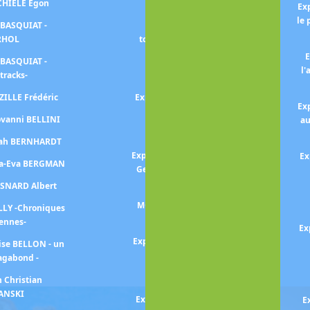
SCHIELE Egon
Exposition Julie MANET
Ex
le 
 BASQUIAT -
Exposition MATISSE -Le
RHOL
tournant des années 1930-
E
 BASQUIAT -
Exposition MATISSE et
l'
tracks-
MARGUERITE
ZILLE Frédéric
Exposition MATISSE -l'Atelier
Ex
rouge-
ovanni BELLINI
au
Exposition MIRO
arah BERNHARDT
Exposition Georges MATHIEU -
Ex
na-Eva BERGMAN
Geste, vitesse, mouvement-
ESNARD Albert
Exposition Amedeo
MODIGLIANI -un peintre et
LLY -Chroniques
son marchand-
iennes-
Ex
Exposition MONET-MITCHELL
ise BELLON - un
agabond -
Exposition MONET
collectionneur
n Christian
ANSKI
Exposition Berthe MORISOT
E