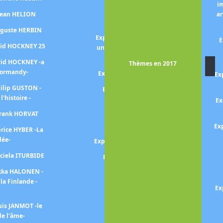
i
Exposition SIGNAC -Les
 Jean HELION
ar
harmonies colorées-
uguste HERBIN
Exposition Pierre SOULAGES -
E
vid HOCKNEY 25
une autre lumière, peintures
sur papier -
vid HOCKNEY -a
Thèmes en 2017
Normandy-
Exposition Nicolas de STAEL
Ex
hilip GUSTON -
Exposition SOUTINE - DE
 l'histoire -
KOONING
Ex
Frank HORVAT
Exposition Théophile-
Alexandre STEINLEN
Ex
brice HYBER -La
lée-
Exposition Mickalene THOMAS
aciela ITURBIDE
Exposition Paul STRAND
ekka HALONEN -
Exposition TARSILA DO
la Finlande -
AMARAL
Ex
Exposition TOULOUSE-
uis JANMOT -le
LAUTREC
e l'âme-