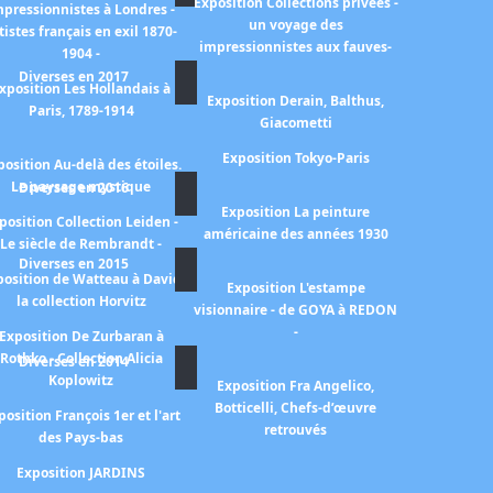
Exposition Collections privées -
mpressionnistes à Londres -
un voyage des
tistes français en exil 1870-
impressionnistes aux fauves-
1904 -
Diverses en 2017
xposition Les Hollandais à
Exposition Derain, Balthus,
Paris, 1789-1914
Giacometti
Exposition Tokyo-Paris
position Au-delà des étoiles.
Le paysage mystique
Diverses en 2016
Exposition La peinture
position Collection Leiden -
américaine des années 1930
Le siècle de Rembrandt -
Diverses en 2015
position de Watteau à David
Exposition L'estampe
la collection Horvitz
visionnaire - de GOYA à REDON
-
Exposition De Zurbaran à
Rothko - Collection Alicia
Diverses en 2014
Koplowitz
Exposition Fra Angelico,
Botticelli, Chefs-d’œuvre
position François 1er et l'art
retrouvés
des Pays-bas
Exposition JARDINS