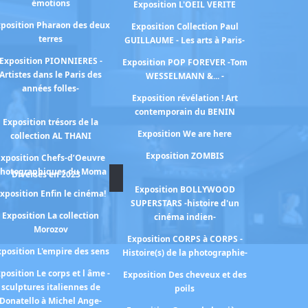
émotions
Exposition L'OEIL VERITE
position Pharaon des deux
Exposition Collection Paul
terres
GUILLAUME - Les arts à Paris-
Exposition PIONNIERES -
Exposition POP FOREVER -Tom
Artistes dans le Paris des
WESSELMANN &... -
années folles-
Exposition révélation ! Art
contemporain du BENIN
Exposition trésors de la
Exposition We are here
collection AL THANI
Exposition ZOMBIS
Exposition Chefs-d’Oeuvre
hotographiques du Moma
Diverses en 2023
Exposition BOLLYWOOD
xposition Enfin le cinéma!
SUPERSTARS -histoire d'un
Exposition La collection
cinéma indien-
Morozov
Exposition CORPS à CORPS -
xposition L'empire des sens
Histoire(s) de la photographie-
position Le corps et l âme -
Exposition Des cheveux et des
sculptures italiennes de
poils
Donatello à Michel Ange-