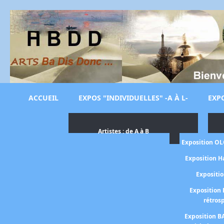
ACCUEIL
EXPOS "INDIVIDUELLES" -A À L-
EXPO
Artistes : de A à B
Exposition O
Exposition H
Expositi
Exposition 
rétros
Exposition B