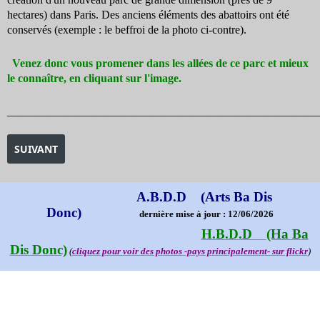
hectares) dans Paris. Des anciens éléments des abattoirs ont été
conservés (exemple : le beffroi de la photo ci-contre).
Venez donc vous promener dans les allées de ce parc et mieux
le connaître, en cliquant sur l'image.
_______________________________________________________________________________________
ARTICLE SUIVANT : LE PARC DES BUTTES-CHAUMONT
SUIVANT
A.B.D.D (Arts Ba Dis
Donc)
dernière mise à jour : 12/06/2026
H.B.D.D (Ha Ba
Dis Donc)
(
cliquez pour voir des photos -pays principalement- sur flickr
)