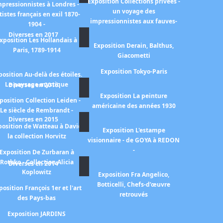
Exposition Collections privées -
mpressionnistes à Londres -
un voyage des
tistes français en exil 1870-
impressionnistes aux fauves-
1904 -
Diverses en 2017
xposition Les Hollandais à
Exposition Derain, Balthus,
Paris, 1789-1914
Giacometti
Exposition Tokyo-Paris
position Au-delà des étoiles.
Le paysage mystique
Diverses en 2016
Exposition La peinture
position Collection Leiden -
américaine des années 1930
Le siècle de Rembrandt -
Diverses en 2015
position de Watteau à David
Exposition L'estampe
la collection Horvitz
visionnaire - de GOYA à REDON
-
Exposition De Zurbaran à
Rothko - Collection Alicia
Diverses en 2014
Koplowitz
Exposition Fra Angelico,
Botticelli, Chefs-d’œuvre
position François 1er et l'art
retrouvés
des Pays-bas
Exposition JARDINS