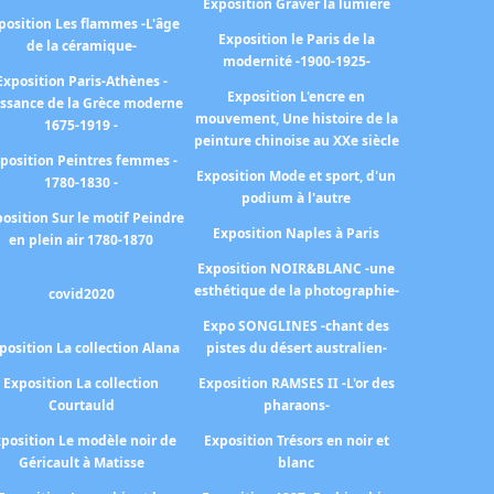
Exposition Graver la lumière
position Les flammes -L'âge
Exposition le Paris de la
de la céramique-
modernité -1900-1925-
Exposition Paris-Athènes -
Exposition L'encre en
issance de la Grèce moderne
mouvement, Une histoire de la
1675-1919 -
peinture chinoise au XXe siècle
position Peintres femmes -
Exposition Mode et sport, d'un
1780-1830 -
podium à l'autre
osition Sur le motif Peindre
Exposition Naples à Paris
en plein air 1780-1870
Exposition NOIR&BLANC -une
esthétique de la photographie-
covid2020
Expo SONGLINES -chant des
position La collection Alana
pistes du désert australien-
Exposition La collection
Exposition RAMSES II -L'or des
Courtauld
pharaons-
position Le modèle noir de
Exposition Trésors en noir et
Géricault à Matisse
blanc