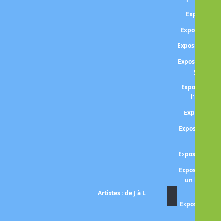
Exposition
Exposition A
Exposition Da
Exposition Da
year in 
Exposition P
l'ironie de
Exposition 
Exposition Fa
val
Exposition Gr
Exposition P
un hymne à 
Artistes : de J à L
Exposition Lo
poème d