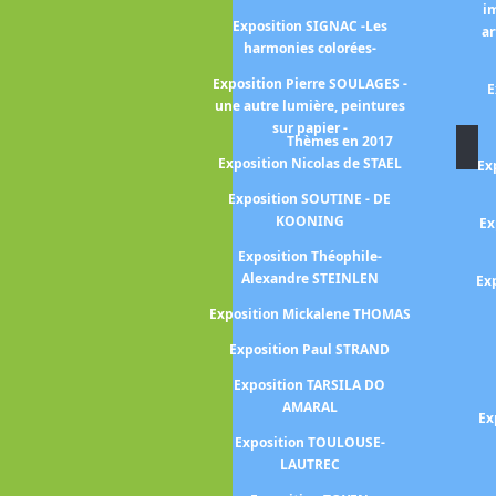
i
Exposition SIGNAC -Les
 Jean HELION
ar
harmonies colorées-
uguste HERBIN
Exposition Pierre SOULAGES -
E
vid HOCKNEY 25
une autre lumière, peintures
sur papier -
vid HOCKNEY -a
Thèmes en 2017
Normandy-
Exposition Nicolas de STAEL
Ex
hilip GUSTON -
Exposition SOUTINE - DE
 l'histoire -
KOONING
Ex
Frank HORVAT
Exposition Théophile-
Alexandre STEINLEN
Ex
brice HYBER -La
lée-
Exposition Mickalene THOMAS
aciela ITURBIDE
Exposition Paul STRAND
ekka HALONEN -
Exposition TARSILA DO
la Finlande -
AMARAL
Ex
Exposition TOULOUSE-
uis JANMOT -le
LAUTREC
e l'âme-