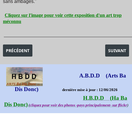
sans ambages."
Cliquez sur l'image pour voir cette exposition d'un art trop
méconnu
_______________________________________________________________________________________
ARTICLE PRÉCÉDENT : EXPOSITION APOCALYSPE - HIER ET DE
ARTICLE SU
PRÉCÉDENT
SUIVANT
A.B.D.D (Arts Ba
Dis Donc)
dernière mise à jour : 12/06/2026
H.B.D.D (Ha Ba
Dis Donc)
(
cliquez pour voir des photos -pays principalement- sur flickr
)