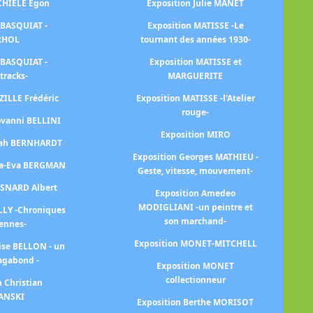
SCHIELE Egon
Exposition Julie MANET
Ex
le 
 BASQUIAT -
Exposition MATISSE -Le
RHOL
tournant des années 1930-
E
 BASQUIAT -
Exposition MATISSE et
l'
tracks-
MARGUERITE
ZILLE Frédéric
Exposition MATISSE -l'Atelier
Ex
rouge-
ovanni BELLINI
au
Exposition MIRO
arah BERNHARDT
Exposition Georges MATHIEU -
Ex
na-Eva BERGMAN
Geste, vitesse, mouvement-
ESNARD Albert
Exposition Amedeo
MODIGLIANI -un peintre et
LLY -Chroniques
son marchand-
iennes-
Ex
Exposition MONET-MITCHELL
ise BELLON - un
agabond -
Exposition MONET
collectionneur
n Christian
ANSKI
Exposition Berthe MORISOT
E