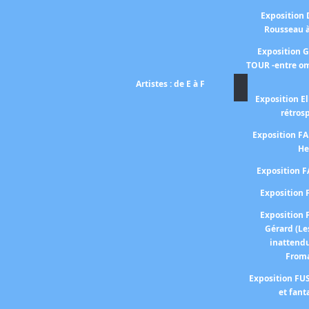
Exposition
Rousseau 
Exposition 
TOUR -entre om
Artistes : de E à F
Exposition El
rétros
Exposition 
He
Exposition 
Expositio
Expositio
Gérard (Le
inattend
From
Exposition FUS
et fant