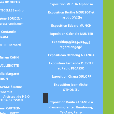
Rosa BONHEUR
Exposition MUCHA Alphonse
Ex
TTICELLI Sandro
Exposition Berthe MORISOT et
l'art du XVIIIe
E
ugéne BOUDIN -
mpressionnisme -
Exposition Edvard MUNCH
n Contantin
Exposition Gabriele MUNTER
NCUSI
Exposition Alice NEEL -un
Thèmes en 2024
UFFET Bernard
regard engagé-
E
Expositioon Otobong NKANGA
E
 Miriam CAHN
Exposition Fernande OLIVIER
 CAILLEBOTTE
et Pablo PICASSO
E
ulia Margaret
ch
Exposition Chana ORLOFF
ERON
Exposition Jean-Michel
RAVAGE à Rome -
OTHONIEL
 ennemis-
Artistes : de P à Q
ARTIER-BRESSON
Exposition Paula PADANI -La
Exp
danse migrante : Hambourg,
enri CARTIER-
Tel-Aviv, Paris-
Helen LEVITT