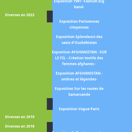
Exposition Les nabis et le
Exposition 1997 -Fashion big
décor
band-
Diverses en 2022
Exposition L'age d'or de la
Exposition Parisiennes
peinture anglaise
citoyennes
Exposition L'Orient des
Exposition Splendeurs des
peintres
oasis d'Ouzbékistan
position Paris Romantique
Exposition AFGHANISTAN : SUR
-1815-1848-
LE FIL - Création textile des
femmes afghanes -
position Ames sauvages -Le
symbolisme dans les pays
Exposition AFGHANISTAN -
Slaves
ombres et légendes-
Exposition En couleurs -La
Exposition Sur les routes de
sculpture polychrome en
Samarcande
France 1850-1910-
Diverses en 2021
Exposition Vogue Paris
osition Eblouissante Venise
Diverses en 2019
Exposition Le cubisme
Diverses en 2018
Exposition Les