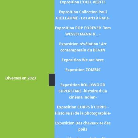
émotions
Exposition L'OEIL VERITE
position Pharaon des deux
Exposition Collection Paul
terres
GUILLAUME - Les arts à Paris-
Exposition PIONNIERES -
Exposition POP FOREVER -Tom
Artistes dans le Paris des
WESSELMANN &... -
années folles-
Exposition révélation ! Art
contemporain du BENIN
Exposition trésors de la
Exposition We are here
collection AL THANI
Exposition ZOMBIS
Exposition Chefs-d’Oeuvre
hotographiques du Moma
Diverses en 2023
Exposition BOLLYWOOD
xposition Enfin le cinéma!
SUPERSTARS -histoire d'un
Exposition La collection
cinéma indien-
Morozov
Exposition CORPS à CORPS -
xposition L'empire des sens
Histoire(s) de la photographie-
position Le corps et l âme -
Exposition Des cheveux et des
sculptures italiennes de
poils
Donatello à Michel Ange-