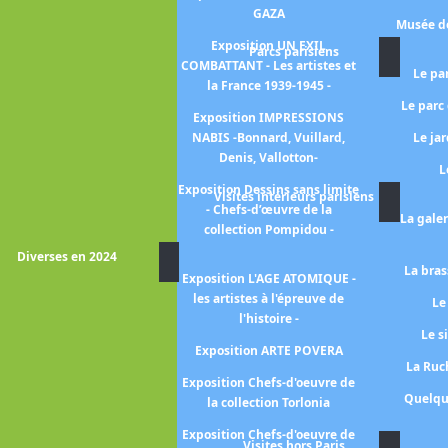
GAZA
position 1925-2025 Cent ans
Musée de
d'Art Déco
Exposition UN EXIL
Parcs parisiens
COMBATTANT - Les artistes et
xposition PARIS 1925 - L'Art
Le pa
la France 1939-1945 -
déco et ses architectes
Le parc
Exposition IMPRESSIONS
Exposition L'EMPIRE DU
NABIS -Bonnard, Vuillard,
Le ja
SOMMEIL
Denis, Vallotton-
L
Exposition Dessins sans limite
xposition FIGURES DU FOU
Visites intérieurs parisiens
- Chefs-d’œuvre de la
La gale
xposition La naissance des
collection Pompidou -
GRANDS MAGASINS
Diverses en 2024
La bras
xposition L'INTIME - de la
Exposition L'AGE ATOMIQUE -
ambre aux réseaux sociaux -
les artistes à l'épreuve de
Le
l'histoire -
Exposition La SAGA DES
Le s
GRANDS MAGASINS
Exposition ARTE POVERA
La Ruch
Exposition Surréalisme
Exposition Chefs-d'oeuvre de
Quelqu
la collection Torlonia
osition Paris 1874 -inventer
l'Impressionnisme-
Exposition Chefs-d'oeuvre de
Visites hors Paris