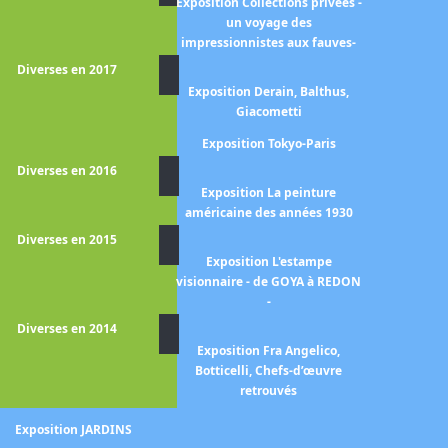
Exposition Collections privées -
mpressionnistes à Londres -
un voyage des
tistes français en exil 1870-
impressionnistes aux fauves-
1904 -
Diverses en 2017
xposition Les Hollandais à
Exposition Derain, Balthus,
Paris, 1789-1914
Giacometti
Exposition Tokyo-Paris
position Au-delà des étoiles.
Le paysage mystique
Diverses en 2016
Exposition La peinture
position Collection Leiden -
américaine des années 1930
Le siècle de Rembrandt -
Diverses en 2015
position de Watteau à David
Exposition L'estampe
la collection Horvitz
visionnaire - de GOYA à REDON
-
Exposition De Zurbaran à
Rothko - Collection Alicia
Diverses en 2014
Koplowitz
Exposition Fra Angelico,
Botticelli, Chefs-d’œuvre
position François 1er et l'art
retrouvés
des Pays-bas
Exposition JARDINS