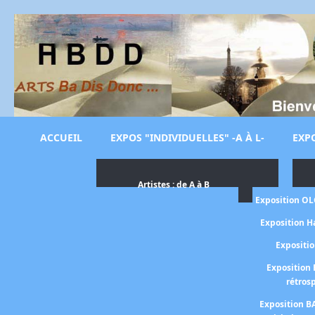
ACCUEIL
EXPOS "INDIVIDUELLES" -A À L-
EXPO
Artistes : de A à B
Exposition O
Exposition H
Expositi
Exposition 
rétros
Exposition B