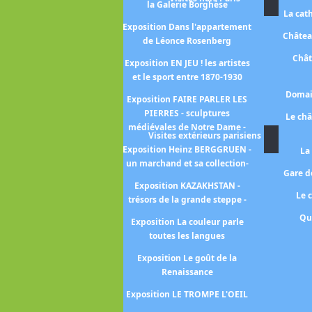
la Galerie Borghèse
La cat
Exposition KIMONO
Exposition Dans l'appartement
Châtea
de Léonce Rosenberg
position Néo-romantiques -
un moment oublié de l'art
Chât
Exposition EN JEU ! les artistes
moderne 1926-1972-
et le sport entre 1870-1930
Exposition PASTELS -entre
Domai
Exposition FAIRE PARLER LES
ligne et couleur-
PIERRES - sculptures
Le ch
médiévales de Notre Dame -
position Pastels -de Millet à
Visites extérieurs parisiens
Redon-
Exposition Heinz BERGGRUEN -
La
un marchand et sa collection-
Gare de
xposition Face au soleil -un
Exposition KAZAKHSTAN -
astre dans les arts-
Le 
trésors de la grande steppe -
osition Hyperréalisme -ceci
Qu
Exposition La couleur parle
n'est pas un corps-
toutes les langues
Exposition Le décor
Exposition Le goût de la
pressionniste -aux sources
Renaissance
des nymphéas-
Exposition LE TROMPE L'OEIL
Exposition Le théâtre des