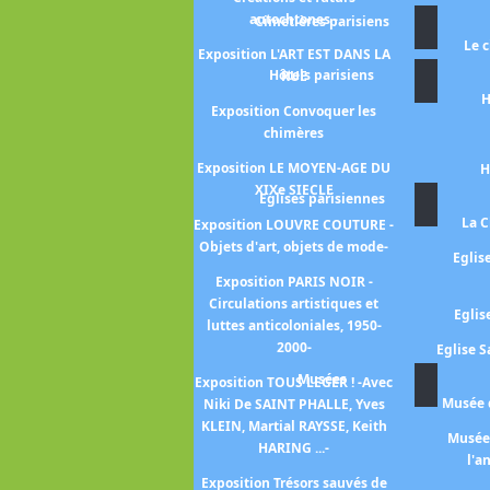
position L'ART "DÉGÉNÉRÉ" -
autochtones -
Cimetières parisiens
proçès de l'art moderne sous
Le 
le nazisme -
Exposition L'ART EST DANS LA
Hôtels parisiens
RUE
xposition AU FIL DE L'OR -
H
art de se vêtir de l'Orient au
Exposition Convoquer les
Soleil-Levant -
chimères
position DANS LE FLOU -Une
Exposition LE MOYEN-AGE DU
H
tre vision de l'art de 1945 à
XIXe SIECLE
Eglises parisiennes
nos jours-
La C
Exposition LOUVRE COUTURE -
position L'ECOLE DE PARIS -
Objets d'art, objets de mode-
Eglis
collection Marek Roefler-
Exposition PARIS NOIR -
Exposition LE MYSTERE
Circulations artistiques et
Eglis
CLEOPATRE
luttes anticoloniales, 1950-
2000-
Eglise S
position MAMLOUKS - 1250-
Musées
1517 -
Exposition TOUS LEGER ! -Avec
Musée d
Niki De SAINT PHALLE, Yves
Exposition TAPISSERIES
KLEIN, Martial RAYSSE, Keith
Musée 
ROYALES
HARING ...-
l'a
xpo MANGA_Musée Guimet
Exposition Trésors sauvés de