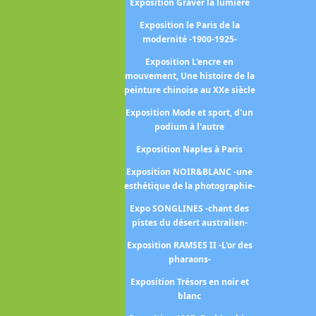
Exposition Graver la lumière
position Les flammes -L'âge
Exposition le Paris de la
de la céramique-
modernité -1900-1925-
Exposition Paris-Athènes -
Exposition L'encre en
issance de la Grèce moderne
mouvement, Une histoire de la
1675-1919 -
peinture chinoise au XXe siècle
position Peintres femmes -
Exposition Mode et sport, d'un
1780-1830 -
podium à l'autre
osition Sur le motif Peindre
Exposition Naples à Paris
en plein air 1780-1870
Exposition NOIR&BLANC -une
esthétique de la photographie-
covid2020
Expo SONGLINES -chant des
position La collection Alana
pistes du désert australien-
Exposition La collection
Exposition RAMSES II -L'or des
Courtauld
pharaons-
position Le modèle noir de
Exposition Trésors en noir et
Géricault à Matisse
blanc