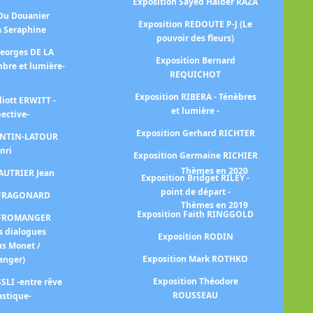
Exposition Sayed Haider RAZA
Ex
 Du Douanier
Exposition REDOUTE P-J (Le
à Seraphine
pouvoir des fleurs)
Georges DE LA
Exposition Bernard
na
bre et lumière-
REQUICHOT
Exposition RIBERA - Ténèbres
liott ERWITT -
Ex
et lumière -
pective-
Exposition Gerhard RICHTER
FANTIN-LATOUR
Exp
nri
Exposition Germaine RICHIER
Thèmes en 2020
FAUTRIER Jean
Exposition Bridget RILEY -
point de départ -
n FRAGONARD
Thèmes en 2019
Exposition Faith RINGGOLD
n FROMANGER
Ex
s dialogues
Exposition RODIN
us Monet /
Exposition Mark ROTHKO
anger)
Ex
Exposition Théodore
SLI -entre rêve
ROUSSEAU
astique-