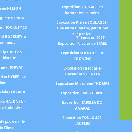
i
Exposition SIGNAC -Les
 Jean HELION
ar
harmonies colorées-
uguste HERBIN
Exposition Pierre SOULAGES -
E
vid HOCKNEY 25
une autre lumière, peintures
sur papier -
vid HOCKNEY -a
Thèmes en 2017
Normandy-
Exposition Nicolas de STAEL
Ex
hilip GUSTON -
Exposition SOUTINE - DE
 l'histoire -
KOONING
Ex
Frank HORVAT
Exposition Théophile-
Alexandre STEINLEN
Ex
brice HYBER -La
lée-
Exposition Mickalene THOMAS
aciela ITURBIDE
Exposition Paul STRAND
ekka HALONEN -
Exposition TARSILA DO
la Finlande -
AMARAL
Ex
Exposition TOULOUSE-
uis JANMOT -le
LAUTREC
e l'âme-