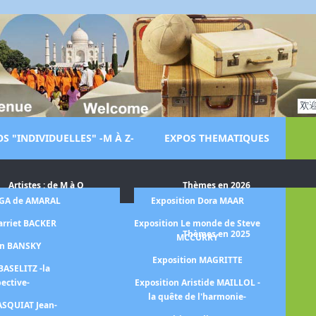
S "INDIVIDUELLES" -M À Z-
EXPOS THEMATIQUES
Artistes : de M à O
Thèmes en 2026
LGA de AMARAL
Exposition Dora MAAR
Ex
arriet BACKER
Exposition Le monde de Steve
Thèmes en 2025
MCCURRY
on BANSKY
Ex
Exposition MAGRITTE
BASELITZ -la
pective-
Exposition Aristide MAILLOL -
la quête de l'harmonie-
ASQUIAT Jean-