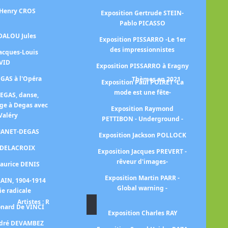
 Henry CROS
Exposition Gertrude STEIN-
Ex
Pablo PICASSO
 DALOU Jules
Exposition PISSARRO -Le 1er
des impressionnistes
Jacques-Louis
VID
Exposition PISSARRO à Eragny
EGAS à l'Opéra
Thèmes en 2021
Exposition Paul POIRET -La
mode est une fête-
DEGAS, danse,
ge à Degas avec
Exposition Raymond
Valéry
PETTIBON - Underground -
p
 MANET-DEGAS
Exposition Jackson POLLOCK
E
n DELACROIX
Exposition Jacques PREVERT -
rêveur d'images-
Maurice DENIS
Exposition Martin PARR -
RAIN, 1904-1914
E
Global warning -
ie radicale
Artistes : R
Ex
onard De VINCI
Exposition Charles RAY
ndré DEVAMBEZ