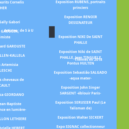
Exposition RUBENS, portraits
urits Cornelis
princiers
CHER
Exposition RENOIR
Sally Gabori
DESSINATEUR
Artistes : de S à U
n GAUGUIN,
Exposition NIKI De SAINT
himiste
PHALLE
Ex
érard GAROUSTE
Exposition Niki de SAINT
ALLEN-KALLELA
PHALLE, Jean TINGUELY,
Thèmes en 2018
Pontus HULTEN
n Artemisia
Ex
LESCHI
Exposition Sebastião SALGADO
-aqua mater-
es cheveaux de
CAULT
Exposition John Singer
SARGENT -éblouir Paris-
Luca GIORDANO
Exposition SERUSIER Paul (Le
Jean-Baptiste
Exp
Talisman de)
nce en lumière-
Exposition Walter SICKERT
ILLON LETHIERE
Expo SIGNAC collectionneur
brielle HEBERT