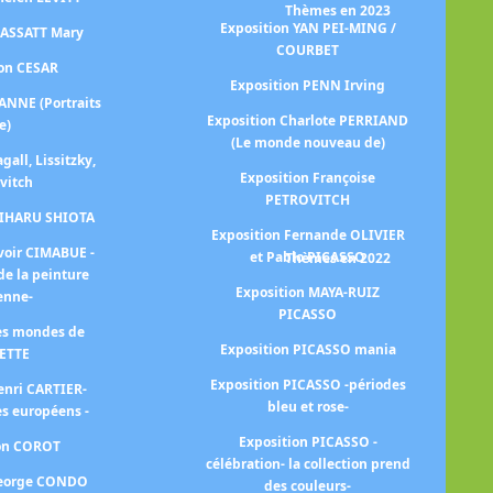
Thèmes en 2023
Exposition YAN PEI-MING /
CASSATT Mary
COURBET
ion CESAR
Ex
Exposition PENN Irving
ANNE (Portraits
Exposition Charlote PERRIAND
e)
(Le monde nouveau de)
gall, Lissitzky,
Exposition Françoise
vitch
PETROVITCH
Ex
HIHARU SHIOTA
Exposition Fernande OLIVIER
voir CIMABUE -
et Pablo PICASSO
Thèmes en 2022
de la peinture
E
Exposition MAYA-RUIZ
ienne-
PICASSO
les mondes de
Exp
Exposition PICASSO mania
ETTE
Exposition PICASSO -périodes
enri CARTIER-
bleu et rose-
s européens -
im
Exposition PICASSO -
ion COROT
célébration- la collection prend
George CONDO
des couleurs-