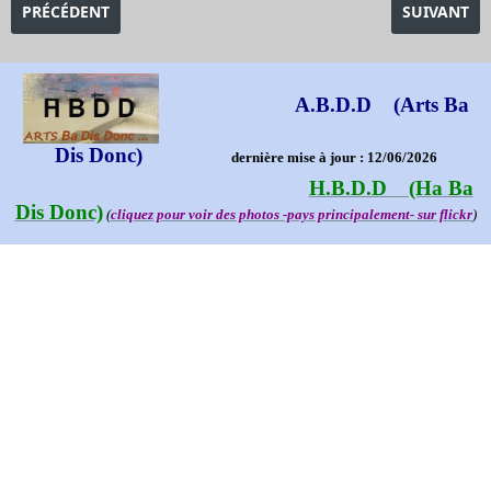
ARTICLE PRÉCÉDENT : EXPOSITION PARIS-ATHÈNES - NAISSAN
ARTICLE SU
PRÉCÉDENT
SUIVANT
A.B.D.D (Arts Ba
Dis Donc)
dernière mise à jour : 12/06/2026
H.B.D.D (Ha Ba
Dis Donc)
(
cliquez pour voir des photos -pays principalement- sur flickr
)