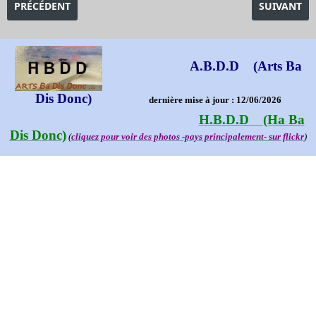
ARTICLE PRÉCÉDENT : EXPOSITION MUCHA ALPHONSE
ARTICLE S
PRÉCÉDENT
SUIVANT
A.B.D.D (Arts Ba
Dis Donc)
dernière mise à jour : 12/06/2026
H.B.D.D (Ha Ba
Dis Donc)
(
cliquez pour voir des photos -pays principalement- sur flickr
)