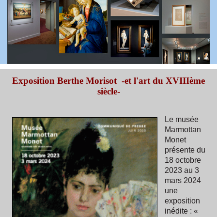
Exposition Berthe Morisot -et l'art du XVIIIème
siècle-
Le musée
Marmottan
Monet
présente du
18 octobre
2023 au 3
mars 2024
une
exposition
inédite : «