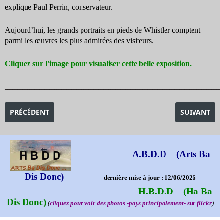
explique Paul Perrin, conservateur.
Aujourd’hui, les grands portraits en pieds de Whistler comptent
parmi les œuvres les plus admirées des visiteurs.
Cliquez sur l'image po
ur visualiser cette belle exposition.
_______________________________________________________________________________________
ARTICLE PRÉCÉDENT : EXPOSITION VERMEER ET LES MAITRES 
ARTICLE SU
PRÉCÉDENT
SUIVANT
A.B.D.D (Arts Ba
Dis Donc)
dernière mise à jour : 12/06/2026
H.B.D.D (Ha Ba
Dis Donc)
(
cliquez pour voir des photos -pays principalement- sur flickr
)