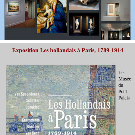
Exposition Les hollandais à Paris, 1789-1914
Le
Musée
du
Petit
Palais