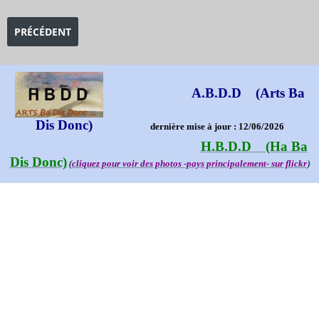
ARTICLE PRÉCÉDENT : EXPOSITION LES IMPRESSIONNISTES À L
PRÉCÉDENT
A.B.D.D (Arts Ba
Dis Donc)
dernière mise à jour : 12/06/2026
H.B.D.D (Ha Ba
Dis Donc)
(
cliquez pour voir des photos -pays principalement- sur flickr
)