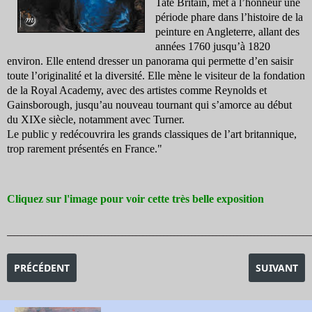
Tate Britain, met à l’honneur une
période phare dans l’histoire de la
peinture en Angleterre, allant des
années 1760 jusqu’à 1820
environ. Elle entend dresser un panorama qui permette d’en saisir
toute l’originalité et la diversité. Elle mène le visiteur de la fondation
de la Royal Academy, avec des artistes comme Reynolds et
Gainsborough, jusqu’au nouveau tournant qui s’amorce au début
du XIXe siècle, notamment avec Turner.
Le public y redécouvrira les grands classiques de l’art britannique,
trop rarement présentés en France."
Cliquez sur l'image pour voir cette très belle exposition
_______________________________________________________________________________________
ARTICLE PRÉCÉDENT : EXPOSITION LES NABIS ET LE DÉCOR
ARTICLE SU
PRÉCÉDENT
SUIVANT