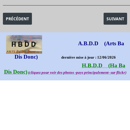
_______________________________________________________________________________________
ARTICLE PRÉCÉDENT : EXPOSITION FAITH RINGGOLD
ARTICLE SU
PRÉCÉDENT
SUIVANT
A.B.D.D (Arts Ba
Dis Donc)
dernière mise à jour : 12/06/2026
H.B.D.D (Ha Ba
Dis Donc)
(
cliquez pour voir des photos -pays principalement- sur flickr
)