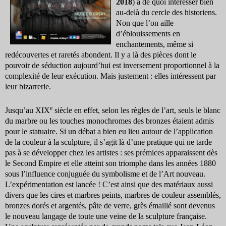
2018
) a de quoi intéresser bien
au-delà du cercle des historiens.
Non que l’on aille
d’éblouissements en
enchantements, même si
redécouvertes et raretés abondent. Il y a là des pièces dont le
pouvoir de séduction aujourd’hui est inversement proportionnel à la
­complexité de leur exécution. Mais justement : elles intéressent par
leur bizarrerie.
e
Jusqu’au XIX
siècle en effet, selon les règles de l’art, seuls le blanc
du marbre ou les touches monochromes des bronzes étaient admis
pour le statuaire. Si un débat a bien eu lieu autour de l’application
de la couleur à la sculpture, il s’agit là d’une pratique qui ne tarde
pas à se développer chez les artistes : ses prémices apparaissent dès
le Second Empire et elle atteint son triomphe dans les années 1880
sous l’influence conjuguée du symbolisme et de l’Art nouveau.
L’expérimentation est lancée ! C’est ainsi que des matériaux aussi
divers que les cires et marbres peints, marbres de couleur assemblés,
bronzes dorés et argentés, pâte de verre, grès émaillé sont devenus
le nouveau langage de toute une veine de la sculpture française.