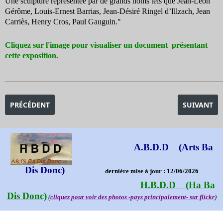
Une sculpture représentée par de grands noms tels que Jean-Léon
Gérôme, Louis-Ernest Barrias, Jean-Désiré Ringel d’Illzach, Jean
Carriès, Henry Cros, Paul Gauguin."
Cliquez sur l'image pour visualiser un document présentant
cette exposition.
_______________________________________________________________________________________
ARTICLE PRÉCÉDENT : EXPOSITION AMES SAUVAGES -LE SYMB
ARTICLE SU
PRÉCÉDENT
SUIVANT
A.B.D.D (Arts Ba
Dis Donc)
dernière mise à jour : 12/06/2026
H.B.D.D (Ha Ba
Dis Donc)
(
cliquez pour voir des photos -pays principalement- sur flickr
)