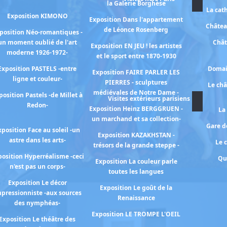
la Galerie Borghèse
La cat
Exposition KIMONO
Exposition Dans l'appartement
Châtea
de Léonce Rosenberg
position Néo-romantiques -
un moment oublié de l'art
Chât
Exposition EN JEU ! les artistes
moderne 1926-1972-
et le sport entre 1870-1930
Exposition PASTELS -entre
Domai
Exposition FAIRE PARLER LES
ligne et couleur-
PIERRES - sculptures
Le ch
médiévales de Notre Dame -
position Pastels -de Millet à
Visites extérieurs parisiens
Redon-
Exposition Heinz BERGGRUEN -
La
un marchand et sa collection-
Gare de
xposition Face au soleil -un
Exposition KAZAKHSTAN -
astre dans les arts-
Le 
trésors de la grande steppe -
osition Hyperréalisme -ceci
Qu
Exposition La couleur parle
n'est pas un corps-
toutes les langues
Exposition Le décor
Exposition Le goût de la
pressionniste -aux sources
Renaissance
des nymphéas-
Exposition LE TROMPE L'OEIL
Exposition Le théâtre des