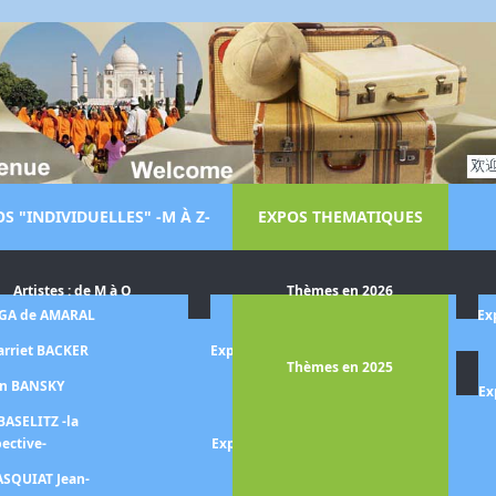
S "INDIVIDUELLES" -M À Z-
EXPOS THEMATIQUES
Artistes : de M à O
Thèmes en 2026
LGA de AMARAL
Exposition Dora MAAR
Ex
arriet BACKER
Exposition Le monde de Steve
Thèmes en 2025
MCCURRY
on BANSKY
Ex
Exposition MAGRITTE
BASELITZ -la
pective-
Exposition Aristide MAILLOL -
la quête de l'harmonie-
ASQUIAT Jean-