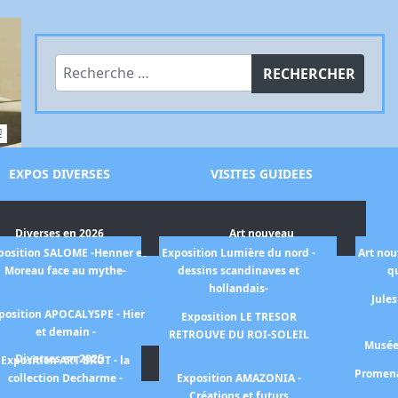
Rechercher
RECHERCHER
EXPOS DIVERSES
VISITES GUIDEES
Diverses en 2026
Art nouveau
position SALOME -Henner et
Exposition Lumière du nord -
Art nou
Moreau face au mythe-
dessins scandinaves et
qu
hollandais-
Jules
position APOCALYSPE - Hier
Exposition LE TRESOR
et demain -
RETROUVE DU ROI-SOLEIL
Musée 
Diverses en 2025
Exposition ART BRUT - la
Promena
collection Decharme -
Exposition AMAZONIA -
Créations et futurs