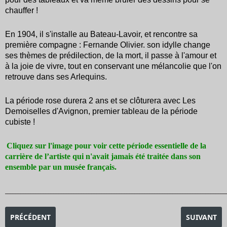
chauffer !
En 1904, il s'installe au Bateau-Lavoir, et rencontre sa
première compagne : Fernande Olivier. son idylle change
ses thèmes de prédilection, de la mort, il passe à l'amour et
à la joie de vivre, tout en conservant une mélancolie que l'on
retrouve dans ses Arlequins.
La période rose durera 2 ans et se clôturera avec Les
Demoiselles d'Avignon, premier tableau de la période
cubiste !
Cliquez sur l'image pour voir cette période essentielle de la
carrière de l’artiste qui n'avait jamais été traitée dans son
ensemble par un musée français.
_______________________________________________________________________________________
ARTICLE PRÉCÉDENT : EXPOSITION PICASSO MANIA
ARTICLE SU
PRÉCÉDENT
SUIVANT